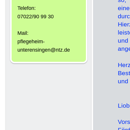
eine
Telefon:
durc
07022/90 99 30
Hie
leis
Mail:
und
pflegeheim-
ang
unterensingen@ntz.de
Her
Best
und 
Liob
Vor
För