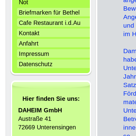
Not
Bew
Briefmarken für Bethel
Ang
Cafe Restaurant i.d.Au
und 
Kontakt
im H
Anfahrt
Dam
Impressum
hab
Datenschutz
Unte
Jah
Sat
För
Hier finden Sie uns:
mate
DAHEIM GmbH
Un
Austraße 41
Bet
72669 Unterensingen
inne
so,