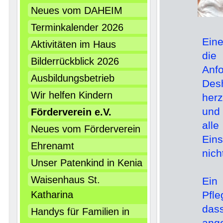
Neues vom DAHEIM
Terminkalender 2026
Eine
Aktivitäten im Haus
die
Bilderrückblick 2026
Anf
Ausbildungsbetrieb
Des
Wir helfen Kindern
her
und 
Förderverein e.V.
all
Neues vom Förderverein
Eins
Ehrenamt
nich
Unser Patenkind in Kenia
Waisenhaus St.
Ein
Katharina
Pfl
dass
Handys für Familien in
ang