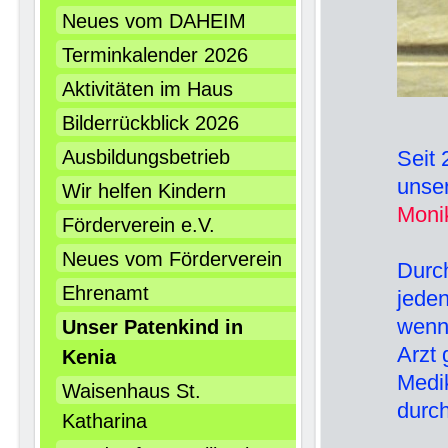
Neues vom DAHEIM
Terminkalender 2026
Aktivitäten im Haus
Bilderrückblick 2026
Ausbildungsbetrieb
Seit
unse
Wir helfen Kindern
Moni
Förderverein e.V.
Neues vom Förderverein
Durc
Ehrenamt
jede
wenn
Unser Patenkind in
Arzt 
Kenia
Medi
Waisenhaus St.
durch
Katharina