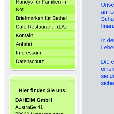
Handys für Familien in
Unser
Not
am Le
Briefmarken für Bethel
Schul
finan
Cafe Restaurant i.d.Au
Kontakt
In de
Anfahrt
Leben
Impressum
Datenschutz
Die 
einem
sie d
siche
Hier finden Sie uns:
DAHEIM GmbH
Austraße 41