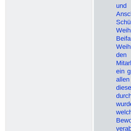
und 
Ansch
Schü
Weih
Bei
Weihn
den 
Mitar
ein 
allen
dies
durc
wurd
welc
Bewo
vera