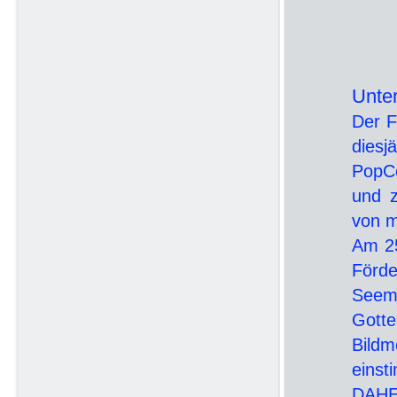
Unter
Der F
dies
PopC
und z
von m
Am 25
Förde
Seem
Gotte
Bildm
einst
DAHE