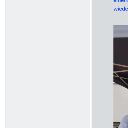
einem
wiede