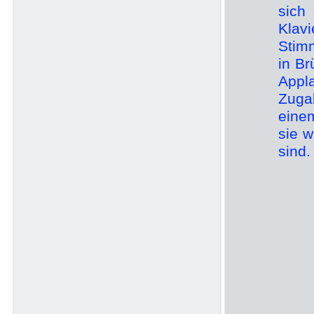
sich
Klav
Stim
in Br
Appl
Zugab
eine
sie w
sind.