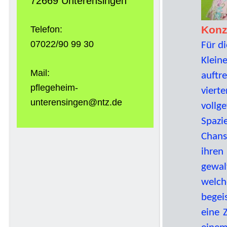
72669 Unterensingen
Konz
Telefon:
07022/90 99 30
Für d
Klein
Mail:
auftr
pflegeheim-
vier
unterensingen@ntz.de
vollg
Spazi
Chans
ihren
gewal
welc
begei
eine 