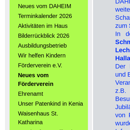
DAHE
Neues vom DAHEIM
wei
Terminkalender 2026
Scha
zum 
Aktivitäten im Haus
In d
Bilderrückblick 2026
Schm
Ausbildungsbetrieb
Lech
Wir helfen Kindern
Hall
Förderverein e.V.
Der 
und 
Neues vom
Vera
Förderverein
z.B
Ehrenamt
Besu
Unser Patenkind in Kenia
Jubi
Waisenhaus St.
von 
Katharina
wurde