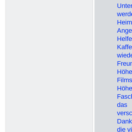
Unte
werd
Heim
Ange
Helf
Kaff
wied
Freu
Höhe
Film
Höhe
Fasch
das 
vers
Dank
die v