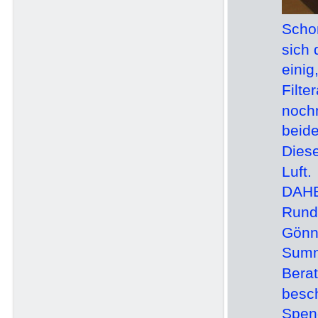
Scho
sich
ein
Filt
noch
beid
Dies
Luft
DAH
Runds
Gönn
Summ
Ber
besc
Spen