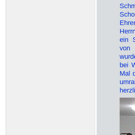
Schm
Scho
Ehre
Herr
ein 
von 
wurde
bei 
Mal 
umra
herzl