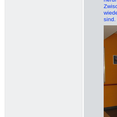
Zwis
wied
sind.