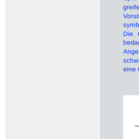
grei
Vorsi
symb
Die 
beda
Ange
schw
eine 