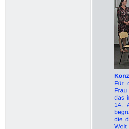
Konz
Für 
Frau 
das i
14. 
begr
die 
Welt