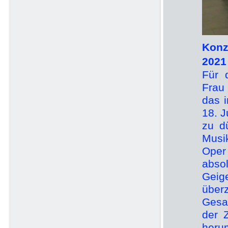
Konz
2021
Für 
Frau 
das i
18. 
zu d
Musi
Oper
abso
Geig
über
Gesa
der 
herum